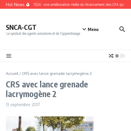
Aller au contenu
Hot News
NPEC 2026 : une amélioration réelle du financement des CFA qui doit 
SNCA-CGT
Menu
Le syndicat des agents consulaires et de l'apprentissage
Accueil
/
CRS avec lance grenade lacrymogène 2
CRS avec lance grenade
lacrymogène 2
13 septembre 2017