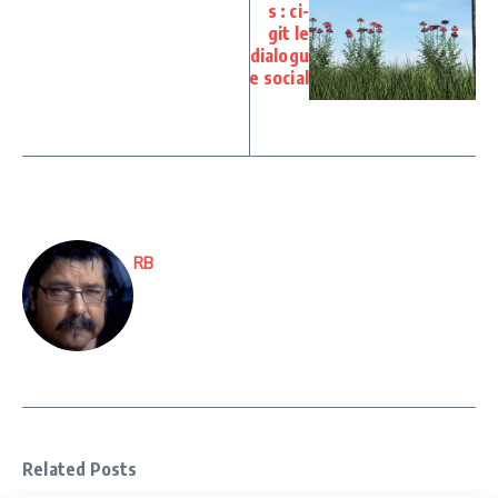
s : ci-
git le
dialogu
e social
RB
Related Posts