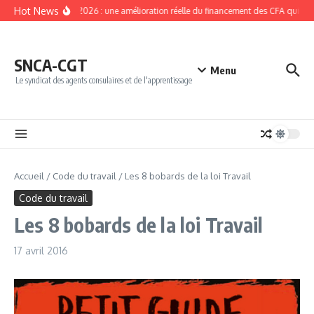
Aller au contenu
Hot News
NPEC 2026 : une amélioration réelle du financement des CFA qui doit 
SNCA-CGT
Menu
Le syndicat des agents consulaires et de l'apprentissage
Accueil
/
Code du travail
/
Les 8 bobards de la loi Travail
Code du travail
Les 8 bobards de la loi Travail
17 avril 2016