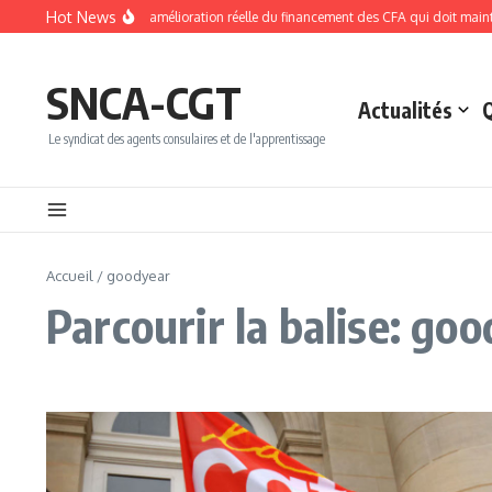
Aller au contenu
Hot News
NPEC 2026 : une amélioration réelle du financement des CFA qui doit mainten
SNCA-CGT
Actualités
Le syndicat des agents consulaires et de l'apprentissage
Accueil
/
goodyear
Parcourir la balise: go