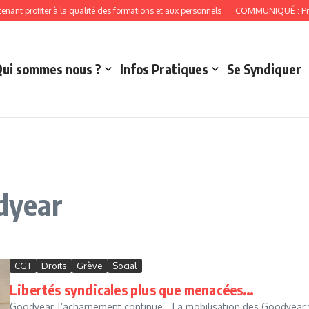
ant profiter à la qualité des formations et aux personnels
COMMUNIQUÉ : Près de
Qui sommes nous ?
Infos Pratiques
Se Syndiquer
odyear
CGT
Droits
Grève
Social
Libertés syndicales plus que menacées…
Goodyear, l’acharnement continue… La mobilisation des Goodyear vi