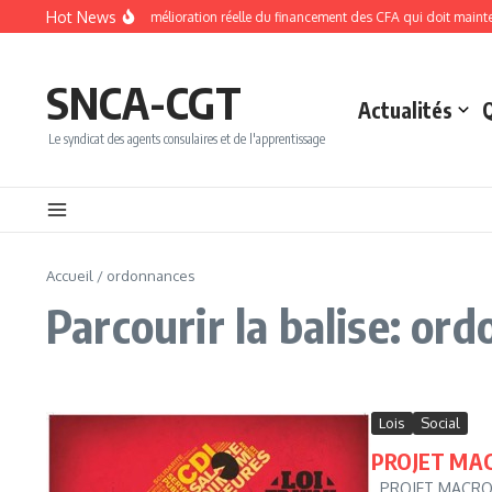
Aller au contenu
Hot News
NPEC 2026 : une amélioration réelle du financement des CFA qui doit maintenan
SNCA-CGT
Actualités
Le syndicat des agents consulaires et de l'apprentissage
Accueil
/
ordonnances
Parcourir la balise: or
Lois
Social
PROJET MAC
PROJET MACRON 