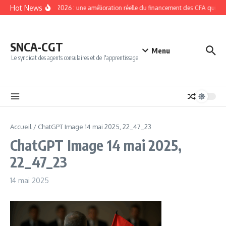
Aller au contenu
Hot News
NPEC 2026 : une amélioration réelle du financement des CFA qui doit
SNCA-CGT
Menu
Le syndicat des agents consulaires et de l'apprentissage
Accueil
/
ChatGPT Image 14 mai 2025, 22_47_23
ChatGPT Image 14 mai 2025,
22_47_23
14 mai 2025