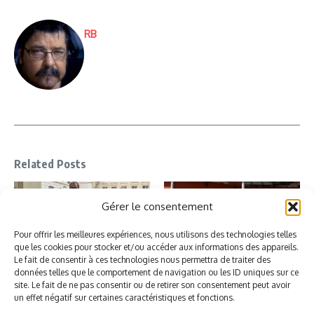
RB
Related Posts
Gérer le consentement
Pour offrir les meilleures expériences, nous utilisons des technologies telles
que les cookies pour stocker et/ou accéder aux informations des appareils.
Le fait de consentir à ces technologies nous permettra de traiter des
données telles que le comportement de navigation ou les ID uniques sur ce
NPEC 2026 : une amélioration
COMMUNIQUÉ : Près de 100
site. Le fait de ne pas consentir ou de retirer son consentement peut avoir
réelle du financement des CFA qui
agent·es mobilisé·es devant la
un effet négatif sur certaines caractéristiques et fonctions.
do ...
CMA Pays ...