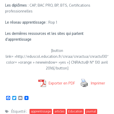
Les diplômes
: CAP, BAC PRO, BP, BTS, Certifications
professionnelles
Le réseau apprentissage
: Rop 1
Les dernières ressources et les sites qui parlent
d’apprentissage
[button
link= »http://eduscol.education.fr/cnraa/cnractua/cnractu130″
color= »orange » newwindow= »yes »] CNRActu@ N° 130 avril
2016[/button]
Exporter en PDF
Imprimer
Facebook
Twitter
Email
Étiquetté :
apprentissage
articles
Education
journal