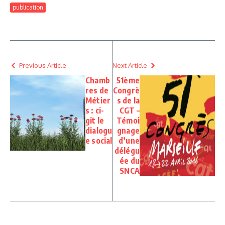
publication
Previous Article
Next Article
Chamb
51ème
res de
Congrè
Métier
s de la
s : ci-
CGT –
git le
Témoi
dialogu
gnage
e social
d’une
délégu
ée du
SNCA