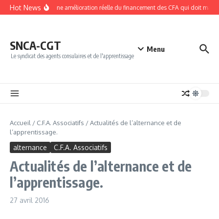
Aller au contenu
Hot News
NPEC 2026 : une amélioration réelle du financement des CFA qui doit mainten
SNCA-CGT
Menu
Le syndicat des agents consulaires et de l'apprentissage
Accueil
/
C.F.A. Associatifs
/
Actualités de l’alternance et de
l’apprentissage.
alternance
C.F.A. Associatifs
Actualités de l’alternance et de
l’apprentissage.
27 avril 2016