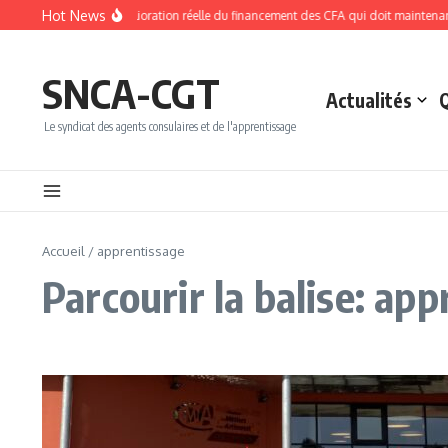
Aller au contenu
Hot News
EC 2026 : une amélioration réelle du financement des CFA qui doit maintenant profi
SNCA-CGT
Actualités
Le syndicat des agents consulaires et de l'apprentissage
Accueil
/
apprentissage
Parcourir la balise: ap