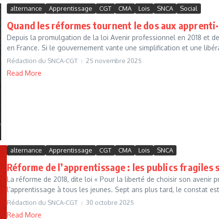
alternance
Apprentissage
CGT
CMA
Lois
SNCA
Social
Quand les réformes tournent le dos aux apprenti
Depuis la promulgation de la loi Avenir professionnel en 2018 et 
en France. Si le gouvernement vante une simplification et une libéra
Rédaction du SNCA-CGT
25 novembre 2025
Read More
alternance
Apprentissage
CGT
CMA
Lois
SNCA
Réforme de l’apprentissage : les publics fragiles 
La réforme de 2018, dite loi « Pour la liberté de choisir son avenir 
l’apprentissage à tous les jeunes. Sept ans plus tard, le constat est
Rédaction du SNCA-CGT
30 octobre 2025
Read More