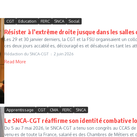
CGT
Education
FERC
SNCA
Social
Résister à l’extrême droite jusque dans les salles 
Les 29 et 30 janvier derniers, la CGT et la FSU organisaient un coll
ces deux jours accablé·es, découragé·es et désabusé·es tant les att
Rédaction du SNCA-CGT
2 juin 2026
Read More
Apprentissage
CGT
CMA
FERC
SNCA
Le SNCA-CGT réaffirme son identité combative lo
Du 5 au 7 mai 2026, le SNCA-CGT a tenu son congrès au CCAS de Sa
venu·es de toute la France, salarié·es des Chambres de Métiers et de