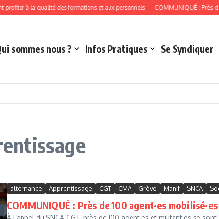
ter à la qualité des formations et aux personnels
COMMUNIQUÉ : Près de 100 age
Qui sommes nous ?
Infos Pratiques
Se Syndiquer
prentissage
alternance
Apprentissage
CGT
CMA
Grève
Manif
SNCA
Soc
COMMUNIQUÉ : Près de 100 agent·es mobilisé·es d
À l’appel du SNCA-CGT, près de 100 agent·es et militant·es se sont