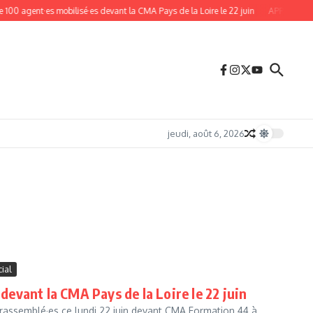
nt·es mobilisé·es devant la CMA Pays de la Loire le 22 juin
APPEL À LA SOLI
jeudi, août 6, 2026
ial
evant la CMA Pays de la Loire le 22 juin
 rassemblé·es ce lundi 22 juin devant CMA Formation 44 à